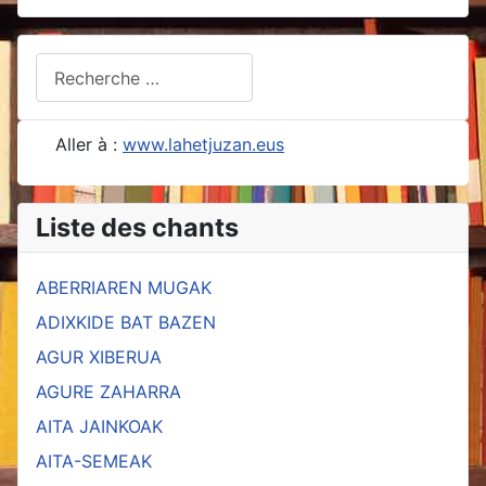
Rechercher
Type 2 or more characters for results.
Aller à :
www.lahetjuzan.eus
Liste des chants
ABERRIAREN MUGAK
ADIXKIDE BAT BAZEN
AGUR XIBERUA
AGURE ZAHARRA
AITA JAINKOAK
AITA-SEMEAK