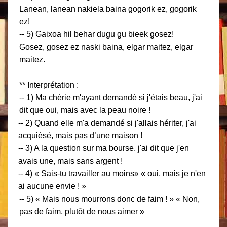
Lanean, lanean nakiela baina
gogorik ez, gogorik
ez!
-- 5) Gaixoa hil behar dugu gu bieek gosez!
Gosez, gosez ez naski baina, elgar maitez, elgar
maitez.
** Interprétation :
-- 1) Ma chérie m'ayant demandé si j'étais beau, j'ai
dit que oui, mais avec la peau noire !
-- 2) Quand elle m'a demandé si j'allais hériter, j'ai
acquiésé, mais pas d’une maison !
-- 3) A la question sur ma bourse, j'ai dit que j'en
avais une, mais sans argent !
-- 4) « Sais-tu travailler au moins» « oui, mais je n'en
ai aucune envie ! »
-- 5) « Mais nous mourrons donc de faim ! » « Non,
pas de faim, plutôt de nous aimer »