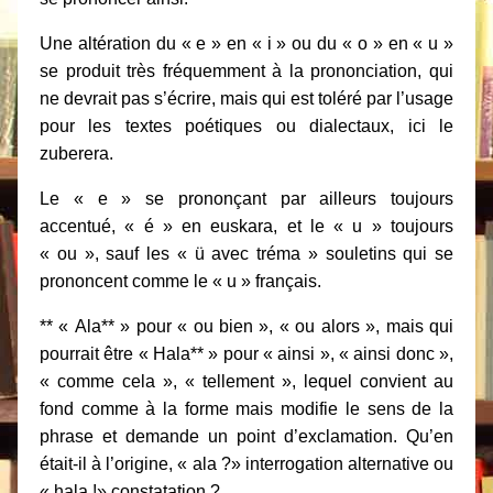
Une altération du « e » en « i » ou du « o » en « u »
se produit très fréquemment à la prononciation, qui
ne devrait pas s’écrire, mais qui est toléré par l’usage
pour les textes poétiques ou dialectaux, ici le
zuberera.
Le « e » se prononçant par ailleurs toujours
accentué, « é » en euskara, et le « u » toujours
« ou », sauf les « ü avec tréma » souletins qui se
prononcent comme le « u » français.
** « Ala** » pour « ou bien », « ou alors », mais qui
pourrait être « Hala** » pour « ainsi », « ainsi donc »,
« comme cela », « tellement », lequel convient au
fond comme à la forme mais modifie le sens de la
phrase et demande un point d’exclamation. Qu’en
était-il à l’origine, « ala ?» interrogation alternative ou
« hala !» constatation ?