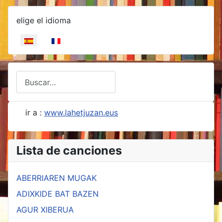
Seleccione su idioma
elige el idioma
Buscar
Type 2 or more characters for results.
ir a :
www.lahetjuzan.eus
Lista de canciones
ABERRIAREN MUGAK
ADIXKIDE BAT BAZEN
AGUR XIBERUA