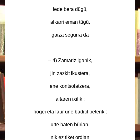
fede bera dügü,
alkarri eman tügü,
gaiza segürra da
-- 4) Zamariz iganik,
jin zazkit ikustera,
ene kontsolatzera,
aitaren ixilik ;
hogei eta laur une baditit beterik :
urte baten bürian,
nik ez tiket ordian