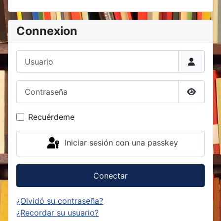
Connexion
Usuario
Contraseña
Mostrar
Recuérdeme
Iniciar sesión con una passkey
Conectar
¿Olvidó su contraseña?
¿Recordar su usuario?