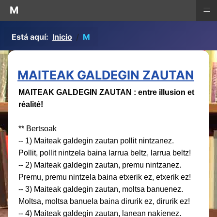
≡
M
Está aquí:
Inicio
M
MAITEAK GALDEGIN ZAUTAN
MAITEAK GALDEGIN ZAUTAN : entre illusion et
réalité!
** Bertsoak
-- 1) Maiteak galdegin zautan pollit nintzanez.
Pollit, pollit nintzela baina larrua beltz, larrua beltz!
-- 2) Maiteak galdegin zautan, premu nintzanez.
Premu, premu nintzela baina etxerik ez, etxerik ez!
-- 3) Maiteak galdegin zautan, moltsa banuenez.
Moltsa, moltsa banuela baina
dirurik ez, dirurik ez!
-- 4) Maiteak galdegin zautan, lanean nakienez.