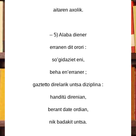
aitaren axolik.
-- 5) Alaba diener
erranen dit orori :
so’gidaziet eni,
beha en’erraner ;
gaztetto direlarik untsa diziplina :
handitü direnian,
berant date ordian,
nik badakit untsa.