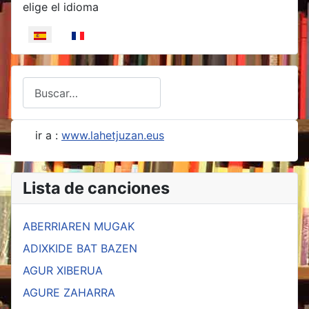
Seleccione su idioma
elige el idioma
Buscar
Type 2 or more characters for results.
ir a :
www.lahetjuzan.eus
Lista de canciones
ABERRIAREN MUGAK
ADIXKIDE BAT BAZEN
AGUR XIBERUA
AGURE ZAHARRA