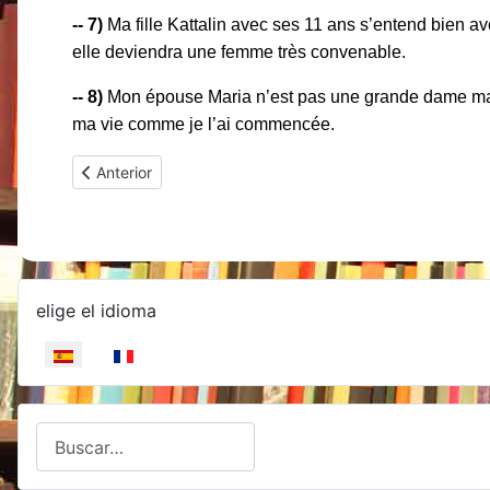
-- 7)
Ma fille Kattalin avec ses 11 ans s’entend bien av
elle deviendra une femme très convenable.
-- 8)
Mon épouse Maria n’est pas une grande dame mais 
ma vie comme je l’ai commencée.
Artículo anterior: ITSASOAN URAK HANDI
Anterior
Seleccione su idioma
elige el idioma
Buscar
Type 2 or more characters for results.