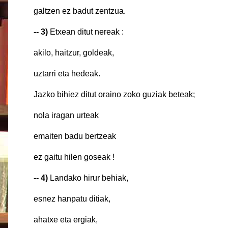
galtzen ez badut zentzua.
-- 3)
Etxean ditut nereak :
akilo, haitzur, golde
uztarri eta hedeak.
Jazko bihiez ditut oraino zoko guziak 
nola iragan urteak
emaiten badu bertz
ez gaitu hilen gosea
-- 4)
Landako hirur behiak,
esnez hanpatu diti
ahatxe eta ergiak,