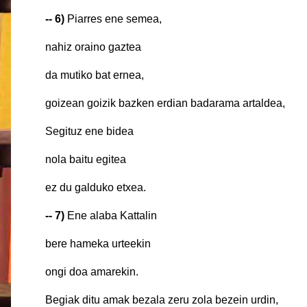
-- 6)
Piarres ene semea,
nahiz oraino gazt
da mutiko bat ernea
goizean goizik bazken erdian badarama artaldea,
Segituz ene bidea
nola baitu egit
ez du galduko etxea
-- 7)
Ene alaba Kattalin
bere hameka urteekin
ongi doa amarekin
Begiak ditu amak bezala zeru zola bezein 