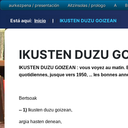
aurkezpena / presentación
Aitzinsolas / prologo
A
B
Está aquí:
Inicio
I
IKUSTEN DUZU GOIZEAN
IKUSTEN DUZU G
IKUSTEN DUZU GOIZEAN : vous voyez au matin. Eloge
quotidiennes, jusque vers 1950, ... les bonnes ann
Bertsoak
-- 1)
Ikus
ten duzu
goizea
argia hasten dene