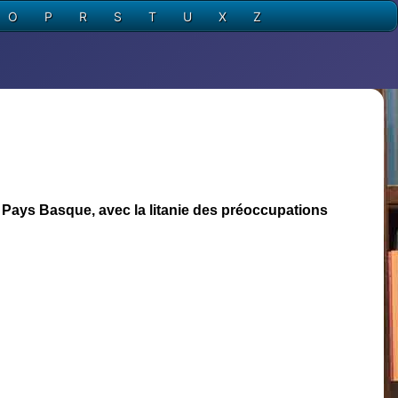
O
P
R
S
T
U
X
Z
 Pays Basque, avec la litanie des préoccupations