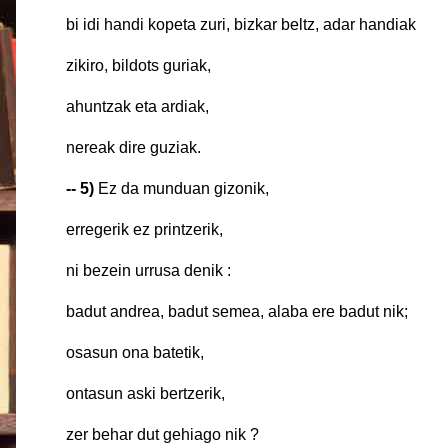
bi idi handi kopeta zuri, bizkar beltz, adar
zikiro, bildots 
ahuntzak eta ardia
nereak dire guziak.
-- 5)
Ez da munduan gizo
erregerik ez printzeri
ni bezein urrusa denik
badut andrea, badut semea, alaba ere ba
osasun ona bateti
ontasun aski bertzer
zer behar dut gehiago n