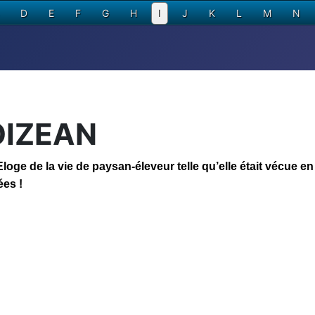
D
E
F
G
H
I
J
K
L
M
N
OIZEAN
 de la vie de paysan-éleveur telle qu’elle était vécue en
ées !
n,
an,