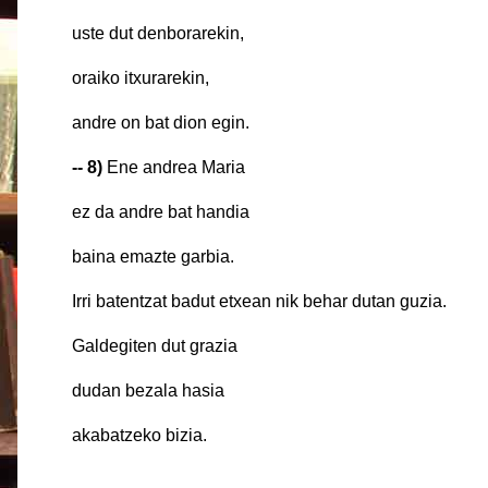
uste dut denborarek
oraiko itxurarekin,
andre on bat dion eg
-- 8)
Ene andrea Maria
ez da andre bat hand
baina emazte garb
Irri batentzat badut etxean nik behar dutan guz
Galdegiten dut graz
dudan bezala hasi
akabatzeko bizia.