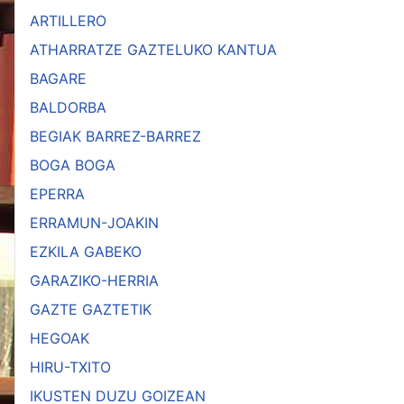
ARTILLERO
ATHARRATZE GAZTELUKO KANTUA
BAGARE
BALDORBA
BEGIAK BARREZ-BARREZ
BOGA BOGA
EPERRA
ERRAMUN-JOAKIN
EZKILA GABEKO
GARAZIKO-HERRIA
GAZTE GAZTETIK
HEGOAK
HIRU-TXITO
IKUSTEN DUZU GOIZEAN