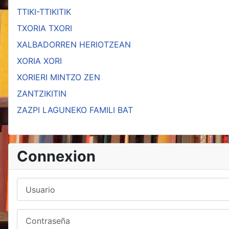
TTIKI-TTIKITIK
TXORIA TXORI
XALBADORREN HERIOTZEAN
XORIA XORI
XORIERI MINTZO ZEN
ZANTZIKITIN
ZAZPI LAGUNEKO FAMILI BAT
Connexion
Usuario
Contraseña