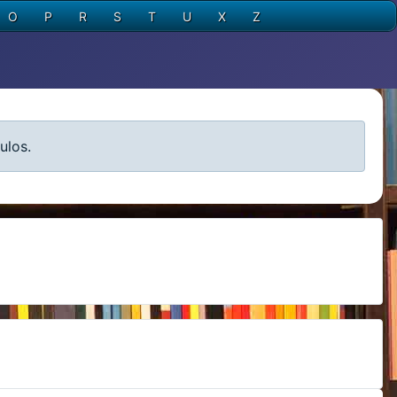
O
P
R
S
T
U
X
Z
ulos.