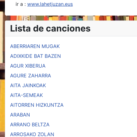
ir a :
www.lahetjuzan.eus
Lista de canciones
ABERRIAREN MUGAK
ADIXKIDE BAT BAZEN
AGUR XIBERUA
AGURE ZAHARRA
AITA JAINKOAK
AITA-SEMEAK
AITORREN HIZKUNTZA
ARABAN
ARRANO BELTZA
ARROSAKO ZOLAN