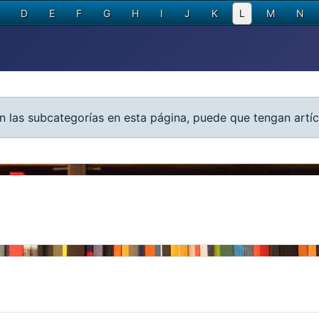
D
E
F
G
H
I
J
K
L
M
N
n las subcategorías en esta página, puede que tengan artíc